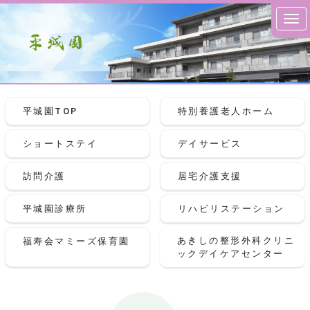
平城園TOP
特別養護老人ホーム
ショートステイ
デイサービス
訪問介護
居宅介護支援
平城園診療所
リハビリステーション
あきしの整形外科クリニ
福寿会マミーズ保育園
ックデイケアセンター