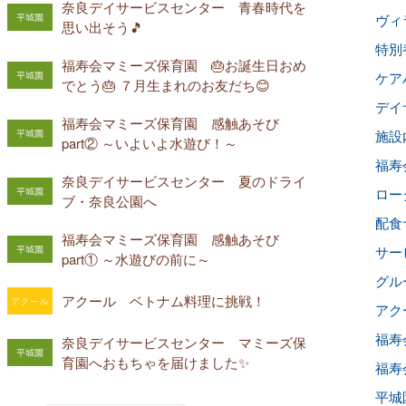
奈良デイサービスセンター 青春時代を
ヴィラ
思い出そう🎵
特別
福寿会マミーズ保育園 🎂お誕生日おめ
ケアハ
でとう🎂 ７月生まれのお友だち😊
デイサ
福寿会マミーズ保育園 感触あそび
施設内
part② ～いよいよ水遊び！～
福寿会
奈良デイサービスセンター 夏のドライ
ロー
ブ・奈良公園へ
配食
福寿会マミーズ保育園 感触あそび
サー
part① ～水遊びの前に～
グル
アクール ベトナム料理に挑戦！
アクー
福寿
奈良デイサービスセンター マミーズ保
育園へおもちゃを届けました✨
福寿
平城