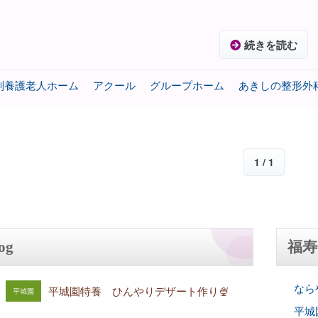
続きを読む
別養護老人ホーム
アクール
グループホーム
あきしの整形外
1 / 1
og
福寿
ならや
平城園特養 ひんやりデザート作り🍨
平城園