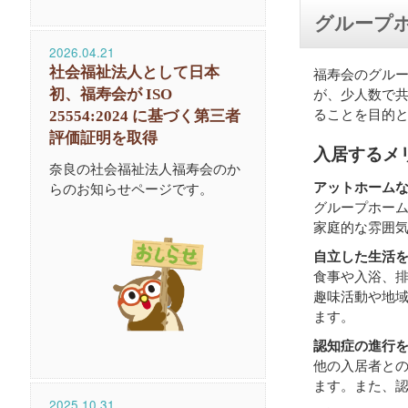
グループ
2026.04.21
社会福祉法人として日本
福寿会のグル
が、少人数で
初、福寿会が ISO
ることを目的
25554:2024 に基づく第三者
評価証明を取得
入居するメ
奈良の社会福祉法人福寿会のか
アットホーム
らのお知らせページです。
グループホー
家庭的な雰囲
自立した生活
食事や入浴、
趣味活動や地
ます。
認知症の進行
他の入居者と
ます。また、
2025.10.31