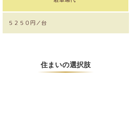
５２５０円／台
住まいの選択肢
1R〜1LDKまで（19.22㎡〜4
単身・夫婦入居可能