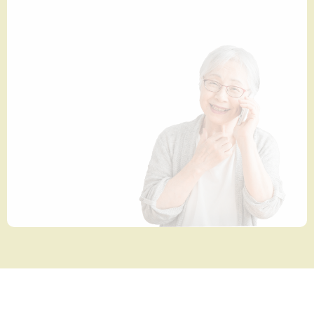
同一建物内のデイサービスセンター
グレイス福寿へ
A:
介護が必要になった時で
か？
Q:
はい、グレイス福寿は同
施設と連携しています