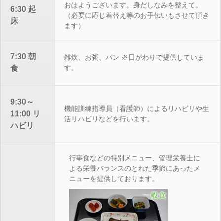
おはようございます。身だしなみを整えて。
6:30 起
（必要に応じ着替え等のお手伝いもさせて頂き
床
ます）
7:30 朝
雑炊、お粥、パン ※日がわりで提供していま
す。
食
9:30～
機能訓練指導員（看護師）によるリハビリや生
11:00 リ
活リハビリなどを行います。
ハビリ
行事食などの特別メニュー、管理栄養士に
よる栄養バランスのとれた季節にあったメ
ニューを提供しております。