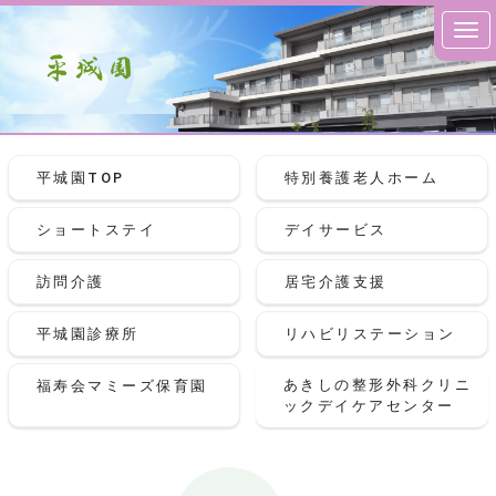
平城園TOP
特別養護老人ホーム
ショートステイ
デイサービス
訪問介護
居宅介護支援
平城園診療所
リハビリステーション
あきしの整形外科クリニ
福寿会マミーズ保育園
ックデイケアセンター