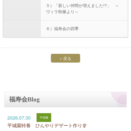
５）「新しい仲間が増えました!?」 ～
ヴィラ秋篠より～
６）福寿会の四季
«
戻る
福寿会Blog
2026.07.30
平城園特養 ひんやりデザート作り🍨