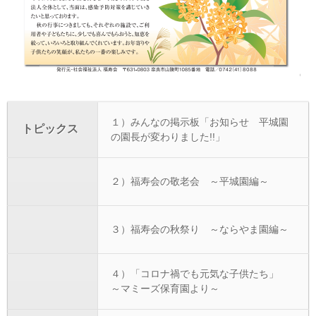
１）みんなの掲示板「お知らせ 平城園
トピックス
の園長が変わりました!!」
２）福寿会の敬老会 ～平城園編～
３）福寿会の秋祭り ～ならやま園編～
４）「コロナ禍でも元気な子供たち」
～マミーズ保育園より～