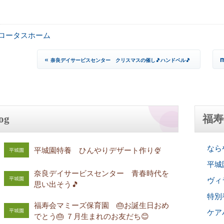
ロータスホーム
«
奈良デイサービスセンター クリスマスの催し🎵ハンドベル🎵
og
福寿
ならや
平城園特養 ひんやりデザート作り🍨
平城園
奈良デイサービスセンター 青春時代を
ヴィラ
思い出そう🎵
特別
福寿会マミーズ保育園 🎂お誕生日おめ
ケアハ
でとう🎂 ７月生まれのお友だち😊