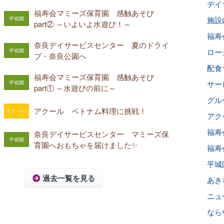
デイサ
福寿会マミーズ保育園 感触あそび
施設内
part② ～いよいよ水遊び！～
福寿会
奈良デイサービスセンター 夏のドライ
ロー
ブ・奈良公園へ
配食
福寿会マミーズ保育園 感触あそび
サー
part① ～水遊びの前に～
グル
アクール ベトナム料理に挑戦！
アクー
福寿
奈良デイサービスセンター マミーズ保
育園へおもちゃを届けました✨
福寿
平城
過去一覧を見る
あき
ニュ
なら